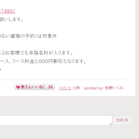
/27498/
願いします。
わない直接の予約）は対象外
遊ぶお客様でも本指名料が入ります。
ス、コース料金2,000円割引となります。
️
奥さんいいね！
36
コメント
：
2
件
posted by：
秋野いくみ