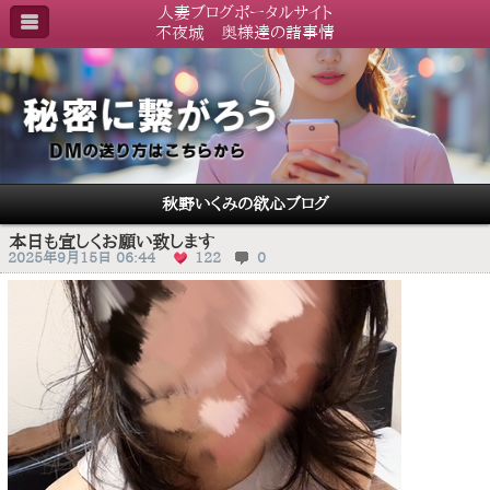
人妻ブログポータルサイト
不夜城 奥様達の諸事情
秋野いくみの欲心ブログ
本日も宜しくお願い致します
2025年9月15日 06:44
122
0