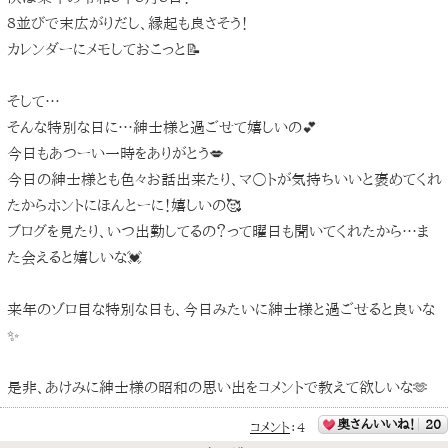
８並びで末広がりだし、縁起も良さそう！
カレンダーにメモしておこっと📝
そして…
そんな特別な日に…紳士様と過ごせて嬉しいの💕
今日もあつーい一時をありがとう💋
今日の紳士様とも色々お話出来たり、マ○トが気持ちいいと褒めてくれ
たからホントにほんとーに！嬉しいの🥰
ブログを見たり、いつ出勤してるの？って曜日も聞いてくれたから…ま
た会えると嬉しいな💓
来年のゾロ目な特別な日も、今日みたいに紳士様と過ごせると良いな
✨
是非、あけみに紳士様の昭和の思い出をコメントで教えて欲しいな🫶
奥さんいいね！
20
コメント
：
4