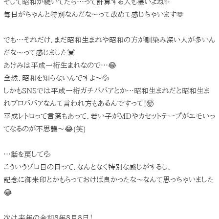
そして昭和が続いてたら…って計算する人も凄いよね✨
毎日がちゃんと特別なんだな〜って改めて感じちゃいます🫶
でも…それだけ、まだ昭和生まれや昭和の方が馴染み深い人が多いん
だな〜って感じました💓
あけみは平成一桁生まれなので…😂
全然、昭和を知らないんですよ〜💦
しかもSNSでは平成一桁ガチババアとか…昭和生まれだと昭和生ま
れプロババアなんて言われ方もあるんですって！🤯
平成レトロって言葉もあって、若い子がMDやカセットテープがエモいっ
てなるのが不思議〜😂(笑)
…話を戻して💦
こういうゾロ目の日って、なんとなく特別な感じがするし、
記念に御朱印とかもらっておけば良かったな〜なんて思っちゃいました
😂
次は来年の令和８年８月８日！