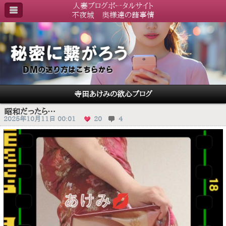
人妻ブログポータルサイト
不夜城 奥様達の諸事情
寺田あけみの欲心ブログ
昭和だったら…
2025年10月11日 00:01
20
4