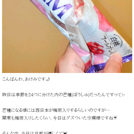
こんばんわ、あけみです🌙
昨日は季節を24つに分けた内の芒種(ぼうしゅ)だったんですって✨
芒種になる頃には西日本が梅雨入りするらしいのですが…
関東も梅雨入りしたくらい、今日はグズついた空模様ですね☔
そんな中、今日は旦那が優しくて💓