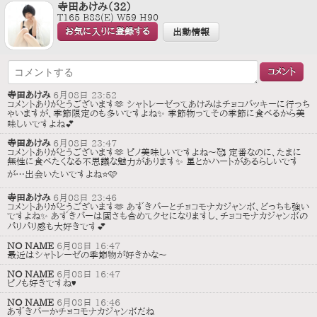
寺田あけみ（32）
T165 B88(E) W59 H90
お気に入りに登録する
出勤情報
寺田あけみ
6月08日 23:52
コメントありがとうございます🫶 シャトレーゼってあけみはチョコバッキーに行っち
ゃいますが、季節限定のも多いですよね✨ 季節物ってその季節に食べるから美
味しいですよね💕
寺田あけみ
6月08日 23:47
コメントありがとうございます🫶 ピノ美味しいですよね〜🥰 定番なのに、たまに
無性に食べたくなる不思議な魅力があります✨ 星とかハートがあるらしいです
が…出会いたいですよね⭐️🩷
寺田あけみ
6月08日 23:46
コメントありがとうございます🫶 あずきバーとチョコモナカジャンボ、どっちも強い
ですよね✨ あずきバーは固さも含めてクセになりますし、チョコモナカジャンボの
パリパリ感も大好きです💕
NO NAME
6月08日 16:47
最近はシャトレーゼの季節物が好きかな〜
NO NAME
6月08日 16:47
ピノも好きですね♥
NO NAME
6月08日 16:46
あずきバーかチョコモナカジャンボだね