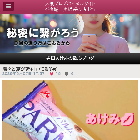
人妻ブログポータルサイト
不夜城 奥様達の諸事情
寺田あけみの欲心ブログ
着々と夏が近付いてる？🍧
2026年6月07日 17:57
15
6