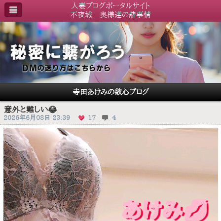
人妻ブログポータルサイト
不夜城 奥様達の諸事情
寺田あけみの欲心ブログ
意外と難しい😂
2026年6月08日 23:39
17
4