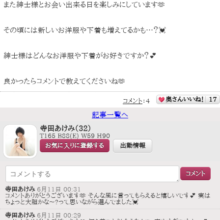
また紳士様とお会い出来る日を楽しみにしています🫶
その頃には新しいお洋服や下着も増えてるかも…？💓
紳士様はどんなお洋服や下着がお好きですか？💕
良かったらコメントで教えてくださいね🫶
奥さんいいね！
17
コメント
：
4
記事一覧へ
寺田あけみ（32）
T165 B88(E) W59 H90
お気に入りに登録する
出勤情報
寺田あけみ
6月11日 00:31
コメントありがとうございます🫶 そんな風に言ってもらえると嬉しいです💕 実は
ちょっと大胆かな〜?って思いながら選んでました💓
寺田あけみ
6月11日 00:29