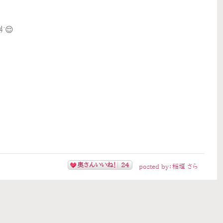
😌
奥さんいいね！
24
posted by：
稲垣 さら