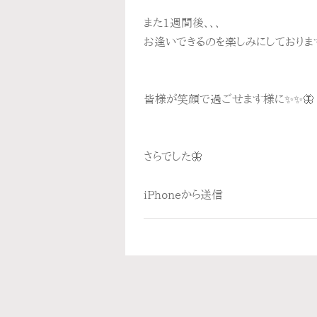
また1週間後、、、
お逢いできるのを楽しみにしております
皆様が笑顔で過ごせます様に✨✨🦋
さらでした🦋
iPhoneから送信