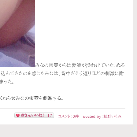
みなの蜜壺からは愛液が溢れ出ていた。ぬる
り込んできたのを感じたみなは、背中ぎそり返りほどの刺激に耐
まった。
くねらせみなの蜜壺を刺激する。
奥さんいいね！
17
コメント
：
0
件
posted by：
秋野いくみ