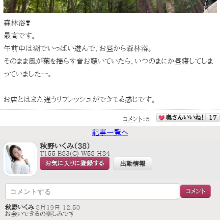
森林浴❣️
最高です。
午前中は湖でいっぱい遊んで、お昼から森林浴。
そのまま風が葉を揺らす音お聴いていたら、いつのまにか昼寝してしま
っていましたー。
お店とはまた違うリフレッシュができてる感じです。
奥さんいいね！
17
コメント
：
5
記事一覧へ
秋野いくみ（38）
T155 B83(C) W58 H84
お気に入りに登録する
出勤情報
秋野いくみ
8月19日 12:50
お会いできるの楽しみです