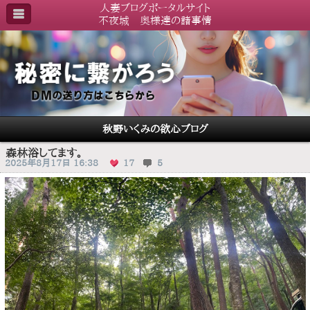
人妻ブログポータルサイト
不夜城 奥様達の諸事情
秋野いくみの欲心ブログ
森林浴してます。
2025年8月17日 16:38
17
5