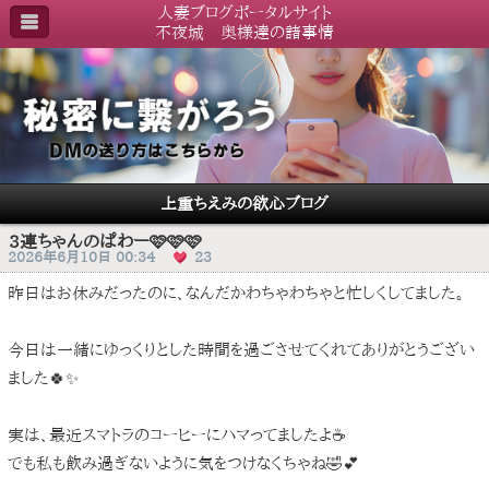
人妻ブログポータルサイト
不夜城 奥様達の諸事情
上重ちえみの欲心ブログ
3連ちゃんのぱわー🩷🩷🩷
2026年6月10日 00:34
23
昨日はお休みだったのに、なんだかわちゃわちゃと忙しくしてました。
今日は一緒にゆっくりとした時間を過ごさせてくれてありがとうござい
ました🍀✨
実は、最近スマトラのコーヒーにハマってましたよ☕️
でも私も飲み過ぎないように気をつけなくちゃね🤣💕