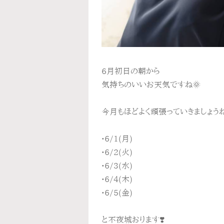
6月初日の朝から
気持ちのいいお天気ですね🌞
今月もほどよく頑張っていきましょう
•6/1(月)
•6/2(火)
•6/3(水)
•6/4(木)
•6/5(金)
と不夜城おります❣️