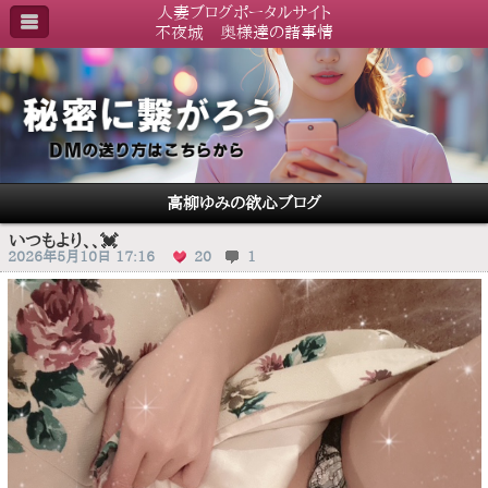
人妻ブログポータルサイト
不夜城 奥様達の諸事情
高柳ゆみの欲心ブログ
いつもより、、💓
2026年5月10日 17:16
20
1