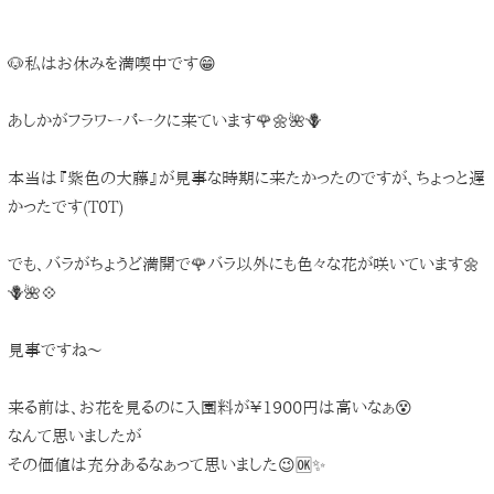
🐶私はお休みを満喫中です😁
あしかがフラワーパークに来ています🌹🌼🌺🪻
本当は『紫色の大藤』が見事な時期に来たかったのですが、ちょっと遅
かったです(T0T)
でも、バラがちょうど満開で🌹バラ以外にも色々な花が咲いています🌼
🪻🌺💠
見事ですね～
来る前は、お花を見るのに入園料が¥1900円は高いなぁ😵
なんて思いましたが
その価値は充分あるなぁって思いました😉🆗️✨