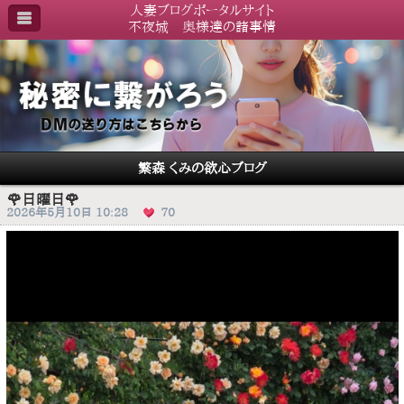
人妻ブログポータルサイト
不夜城 奥様達の諸事情
繁森 くみの欲心ブログ
🌹日曜日🌹
2026年5月10日 10:28
70