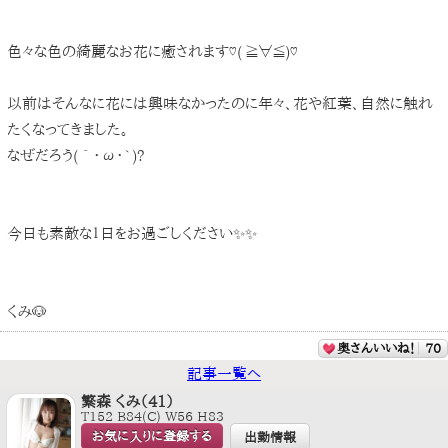
色々な色の綺麗なお花に癒されます♡( ≧∀≦)♡
以前はそんなに花には興味なかったのに年々、花や紅葉、自然に触れ
たくなってきました。
なぜだろう(´・ω・`)?
今日も素敵な１日をお過ごしください✨✨
くみ🐶
奥さんいいね！
70
記事一覧へ
繁森 くみ（41）
T152 B84(C) W56 H83
お気に入りに登録する
出勤情報