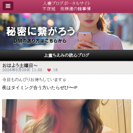
人妻ブログポータルサイト
不夜城 奥様達の諸事情
上重ちえみの欲心ブログ
おはよう土曜日〜
2026年5月09日 11:38
16
今日ものんびりお待ちしています☺️
夜はタイミング合う方いたらぜひ〜🌱