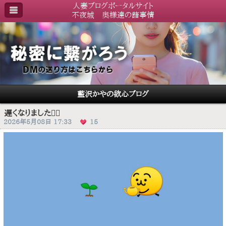
人妻ブログポータルサイト
不夜城 奥様達の諸事情
藍沢かやの欲心ブログ
遅くなりました🙇‍♀️
2026年5月08日 17:33
15