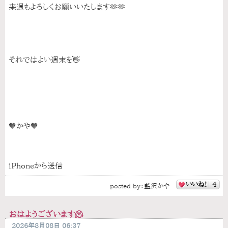
来週もよろしくお願いいたします🫶🫶
それではよい週末を👋
🧡かや🧡
iPhoneから送信
いいね！
4
posted by：
藍沢かや
おはようございます🫠
2026年8月08日 06:37