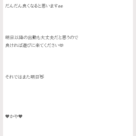
だんだん良くなると思います✊✊
明日以降の出勤も大丈夫だと思うので
良ければ遊びに来てください🫶
それではまた明日👋
🧡かや🧡