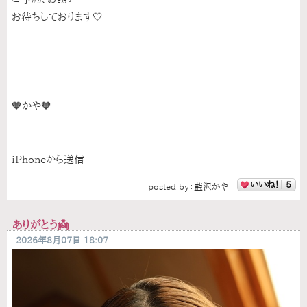
お待ちしております🤍
🧡かや🧡
iPhoneから送信
いいね！
5
posted by：
藍沢かや
ありがとう👼
2026年8月07日 18:07