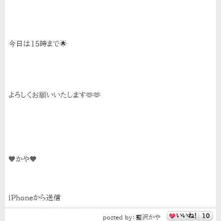
今日は15時まで🌟
よろしくお願いいたします🫶🫶
🧡かや🧡
iPhoneから送信
いいね！
10
posted by：
藍沢かや