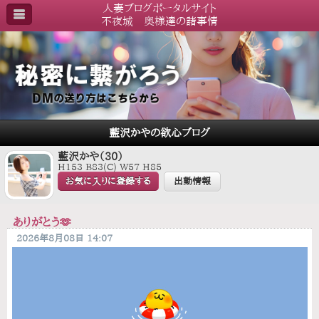
人妻ブログポータルサイト
不夜城 奥様達の諸事情
藍沢かやの欲心ブログ
藍沢かや（30）
H153 B83(C) W57 H85
お気に入りに登録する
出勤情報
ありがとう🫶
2026年8月08日 14:07