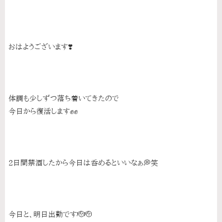
おはようございます❣️
体調も少しずつ落ち着いてきたので
今日から復活します✊✊
2日間禁酒したから今日は呑めるといいなぁ💭笑
今日と、明日出勤です🫡🫡