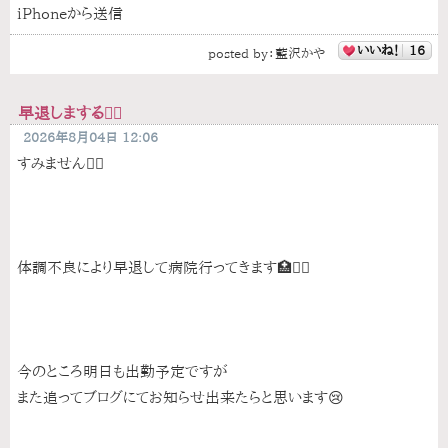
iPhoneから送信
いいね！
16
posted by：
藍沢かや
早退しまする🙇‍♀️
2026年8月04日 12:06
すみません🙇‍♀️
体調不良により早退して病院行ってきます🏥🏃‍♂️
今のところ明日も出勤予定ですが
また追ってブログにてお知らせ出来たらと思います😢