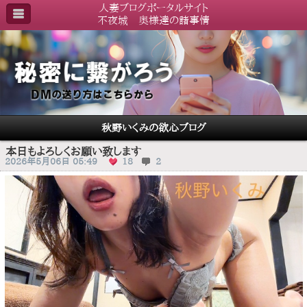
人妻ブログポータルサイト
不夜城 奥様達の諸事情
秋野いくみの欲心ブログ
本日もよろしくお願い致します
2026年5月06日 05:49
18
2