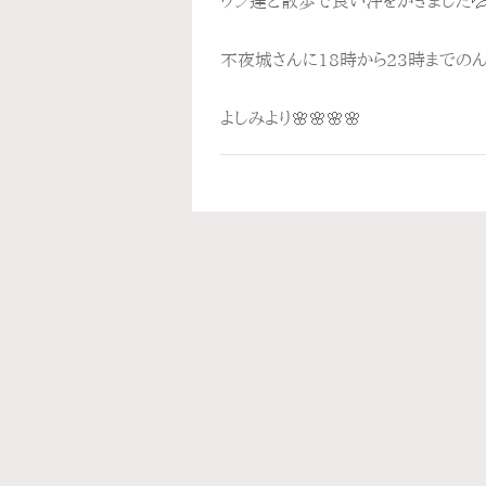
ワン達と散歩で良い汗をかきました
不夜城さんに18時から23時までの
よしみより🌸🌸🌸🌸