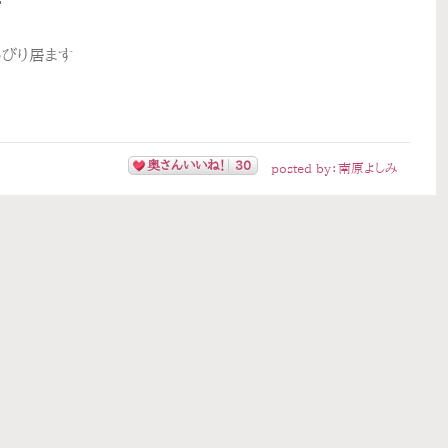

んびり居ます
奥さんいいね！
30
posted by：
南原よしみ