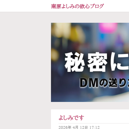
南原よしみの欲心ブログ
よしみです
2026年
4月
12日
17:12