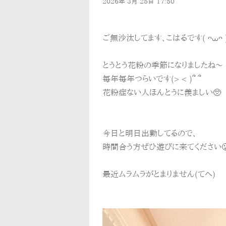
2026年
3月
25日
17:50
ご無沙汰してます、こはるです( ᴖ⩊ᴖ )
とうとう花粉の季節になりましたね〜
毎年毎年つらいです(> < )՞ ՞
花粉症ない人ほんとうに羨ましい🥺
今日と明日出勤してるので、
時間合う方ぜひ遊びに来てください
最近ムラムラがとまりません(てへ)