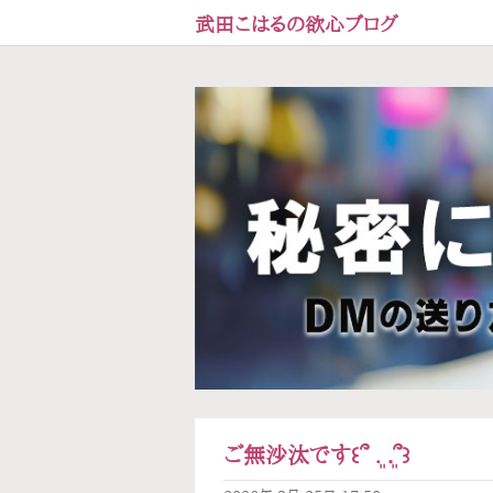
武田こはるの欲心ブログ
ご無沙汰です‎꒰՞ ܸ. .ܸ՞꒱