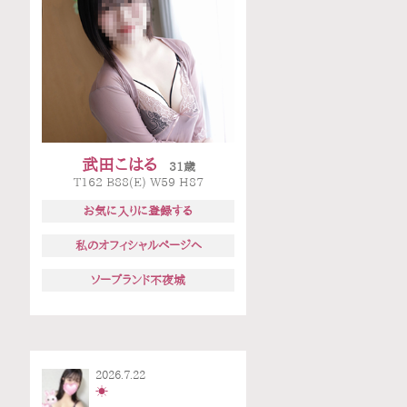
武田こはる
31歳
T162 B88(E) W59 H87
お気に入りに登録する
私のオフィシャルページへ
ソープランド不夜城
2026.7.22
☀️