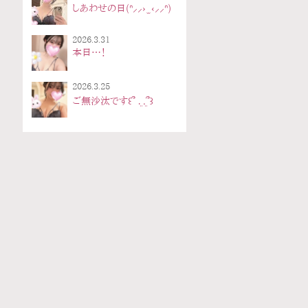
しあわせの日(ᐢ⸝⸝› ̫ ‹⸝⸝ᐢ)
2026.3.31
本日…！
2026.3.25
ご無沙汰です‎꒰՞ ܸ. .ܸ՞꒱