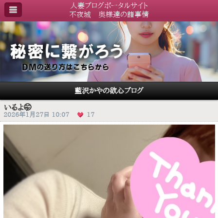
人妻ブログポータルサイト
不夜城 奥様達の諸事情
藍沢かやの欲心ブログ
いるよ🤭
2026年1月27日 10:07
17