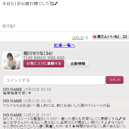
今日も1日お疲れ様でした🥰💕
せりな♡
奥さんいいね！
23
コメント
：
3
記事一覧へ
相川せりな（34）
T158 B86(C) W58 H88
お気に入りに登録する
出勤情報
NO NAME
10月22日 08:58
毎度毎度可愛い♥
NO NAME
10月21日 22:35
クルクルもお似合い! 個人的には、前にお会いした際のストレートが👍
NO NAME
10月21日 22:07
Mです。ストレートな髪型もいいけど…巻いた感じも可愛らしくて素敵ですね💕本
当にお子さんがいるなんて思えないし旦那さんが羨ましい限りですよ🎵せりなさ
んに求められたりしたら凄く興奮しちゃいます🍀時間があわなくて長々会えないで