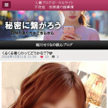
人妻ブログポータルサイト
不夜城 奥様達の諸事情
相川せりなの欲心ブログ
くるくる巻くのってどうかな？？🩷
2025年10月21日 21:39
23
3