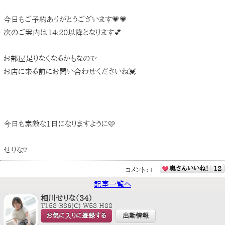
今日もご予約ありがとうございます💗💗
次のご案内は14:20以降となります💕
お部屋足りなくなるかもなので
お店に来る前にお問い合わせくださいね💓
今日も素敵な1日になりますように🩷
せりな♡
奥さんいいね！
12
コメント
：
1
記事一覧へ
相川せりな（34）
T158 B86(C) W58 H88
お気に入りに登録する
出勤情報