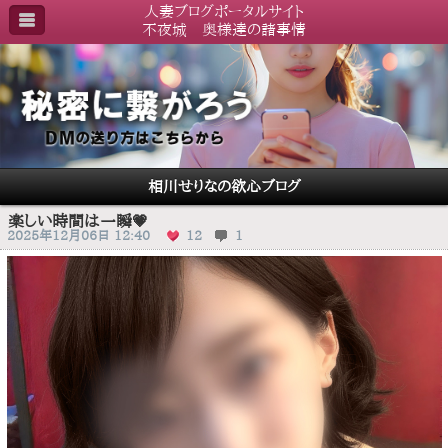
人妻ブログポータルサイト
不夜城 奥様達の諸事情
相川せりなの欲心ブログ
楽しい時間は一瞬💗
2025年12月06日 12:40
12
1