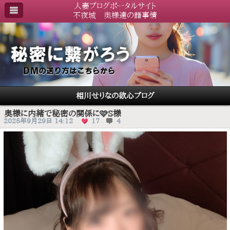
人妻ブログポータルサイト
不夜城 奥様達の諸事情
相川せりなの欲心ブログ
奥様に内緒で秘密の関係に🩷S様
2025年9月29日 14:12
17
4