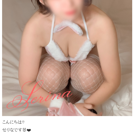
こんにちは♡
せりなです🐰❤️