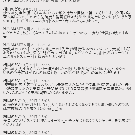
秋🍂も楽しみですね😌 食欲、性欲、不倫の秋🍂
桐山のどか
9月23日 13:16
沙也加先生は優しく心の広い方で私と対等な目線で話してくれます。 次回の講
習も楽しみで、これから先何度も講習受けよう(沙也加先生に会いに)行こうと思
います。 紺色系のミニのタイトスカート着てみたくなりました。
NO NAME
9月21日 08:45
のどかさん、秋らしくなってきましたねε-(´∀`*)ホッ 食欲(性欲)の秋ですね
🍁
NO NAME
9月21日 00:56
太鼓判のコメントで、沙也加先生の「先生」が脱字になっていました。大変申し訳
ありませんでした。深くお詫び申し上げます。 のどかさんは、紺色系のスーツ(ミ
ニのタイトスカート)も似合うと思います。
桐山のどか
9月20日 15:26
沙也加大先生からシルバー頂きました〜🙌 沙也加先生は他にも先生をやって
いるので今度はそちらの資格も欲しいので沙也加先生の学校に行きます!
桐山のどか
9月20日 15:08
携帯機種変大変ですよね💦 私も最近変えたばかりで7年ぶりに変えました。母と
一緒に変えたので半日じゃ時間足りなくて2日間に渡り機種変更に時間かかりま
した。これから10年機種変したくありません。
桐山のどか
9月20日 15:06
s◯xを覚えてから1ヶ月、2ヶ月やらないとおかしくなってきてしまいましたので私
は不夜城の門を叩きましたm(_ _)m
桐山のどか
9月20日 15:04
今日もOLパンストでお迎えしまーす^_^ チラ見じゃなくてガン見、全、身で感じて
くださいね!
桐山のどか
9月20日 15:02