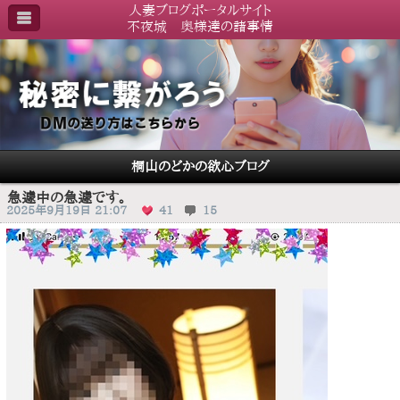
人妻ブログポータルサイト
不夜城 奥様達の諸事情
桐山のどかの欲心ブログ
急遽中の急遽です。
2025年9月19日 21:07
41
15