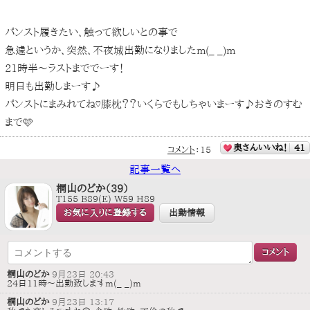
パンスト履きたい、触って欲しいとの事で
急遽というか、突然、不夜城出勤になりましたm(_ _)m
21時半〜ラストまででーす！
明日も出勤しまーす♪
パンストにまみれてね♡膝枕？？いくらでもしちゃいまーす♪おきのすむ
まで🩷
奥さんいいね！
41
コメント
：
15
記事一覧へ
桐山のどか（39）
T155 B89(E) W59 H89
お気に入りに登録する
出勤情報
桐山のどか
9月23日 20:43
24日11時〜出勤致しますm(_ _)m
桐山のどか
9月23日 13:17