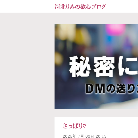
河北りみの欲心ブログ
さっぱり♡
2025年
7月
08日
20:13