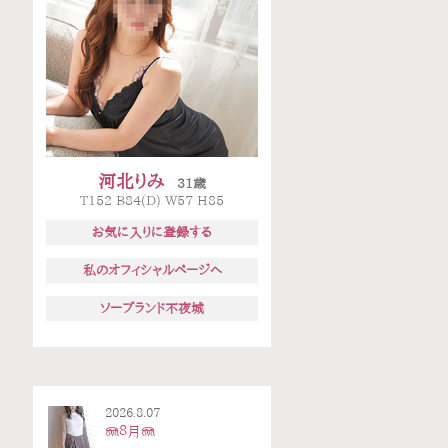
河北りみ
31歳
T152 B84(D) W57 H85
お気に入りに登録する
私のオフィシャルページへ
ソープランド不夜城
2026.8.07
🪼８月🪼