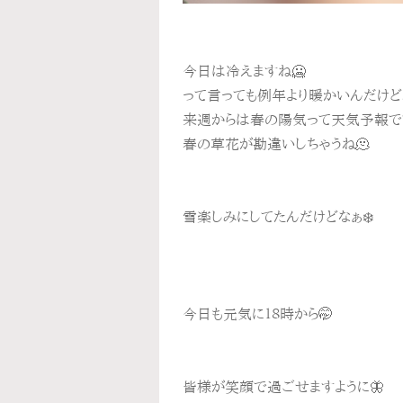
今日は冷えますね🥶
って言っても例年より暖かいんだけど
来週からは春の陽気って天気予報でて
春の草花が勘違いしちゃうね🫠
雪楽しみにしてたんだけどなぁ❄️
今日も元気に１８時から🤭
皆様が笑顔で過ごせますように🦋