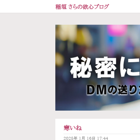
稲垣 さらの欲心ブログ
寒いね
2025年
1月
16日
17:44