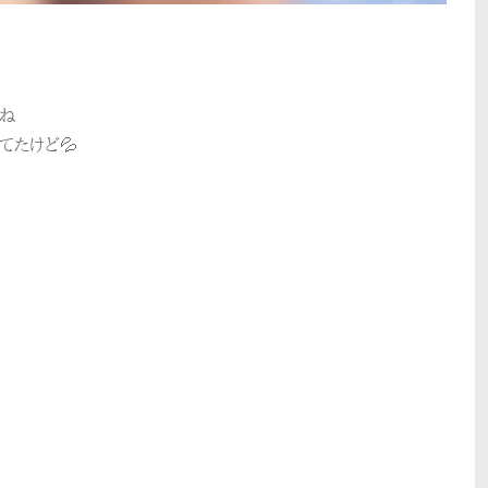
ね
たけど💦