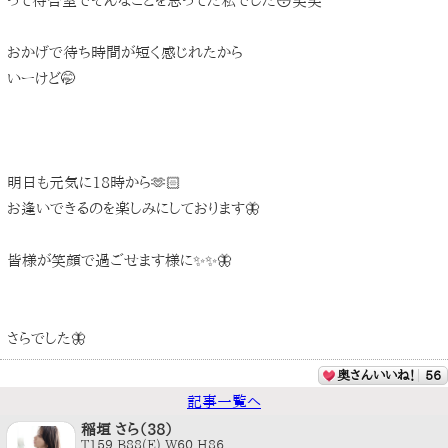
って待合室でそんなことを思ってた私でした😳笑笑
おかげで待ち時間が短く感じれたから
いーけど🤭
明日も元気に18時から🫶🏻
お逢いできるのを楽しみにしております🦋
皆様が笑顔で過ごせます様に✨✨🦋
さらでした🦋
奥さんいいね！
56
記事一覧へ
稲垣 さら（38）
T159 B88(E) W60 H86