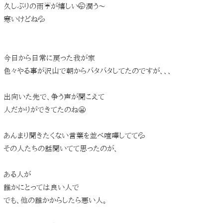
久しぶりの雨☔が嬉しい🤭潤う〜
寒いけどね💦
今日から日常に戻った我が家
色々やる事が沢山で朝からバタバタしてたのですが、、、
出向いた先で、争う声が聞こえて
人だかりができてたのね😬
あんまり聞きたくない言葉を並べ喧嘩してて💦
その人たちの話聞いてて思ったのが、
ある人が
誰かにとっては良い人で
でも、他の誰かからしたら悪い人。