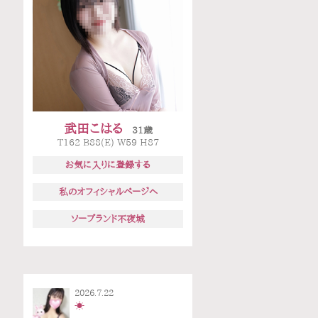
武田こはる
31歳
T162 B88(E) W59 H87
お気に入りに登録する
私のオフィシャルページへ
ソープランド不夜城
2026.7.22
☀️