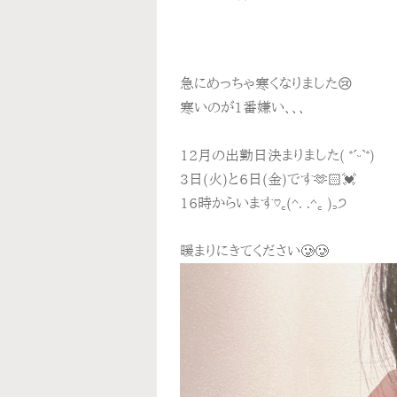
急にめっちゃ寒くなりました😢
寒いのが1番嫌い、、、
12月の出勤日決まりました( *ˊᵕˋ*)
3日(火)と6日(金)です🫶🏻💓
16時からいます♡꜀(^. .^꜀ )꜆੭
暖まりにきてください🥲🥲