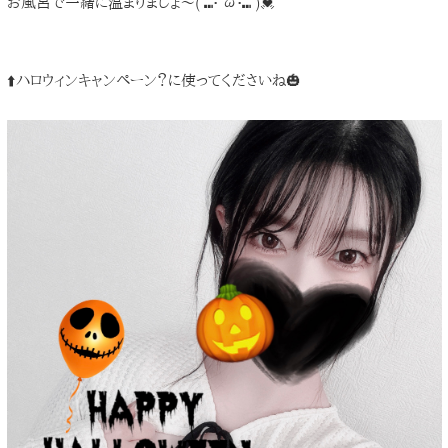
お風呂で一緒に温まりましょ〜( ⑉• ω•⑉ )💓
⬆️ハロウィンキャンペーン？に使ってくださいね🎃