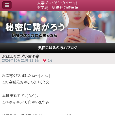
人妻ブログポータルサイト
不夜城 奥様達の諸事情
武田こはるの欲心ブログ
おはようございます☀️
2024年10月21日 12:24
14
急に寒くなりましたね〜( > <。)
この寒暖差おかしくなりそう😣
本日出勤です⸜( ˆ࿀ˆ )⸝
これからゆっくり向かいます🎶