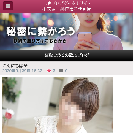
人妻ブログポータルサイト
不夜城 奥様達の諸事情
名取 ようこの欲心ブログ
こんにちは❤
2020年9月29日 16:22
3
0