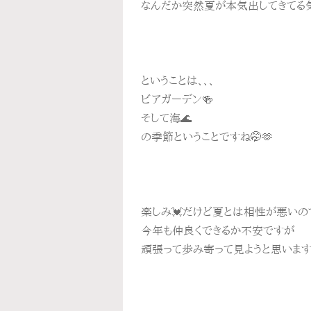
なんだか突然夏が本気出してきてる気
ということは、、、
ビアガーデン🍻
そして海🌊
の季節ということですね🤭🫶
楽しみ💓だけど夏とは相性が悪いの
今年も仲良くできるか不安ですが
頑張って歩み寄って見ようと思います