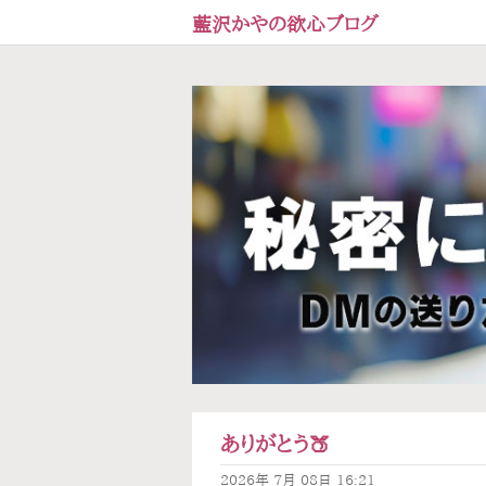
藍沢かやの欲心ブログ
ありがとう🍑
2026年
7月
08日
16:21