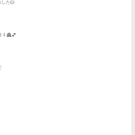
した🐶
す🏯💕
で