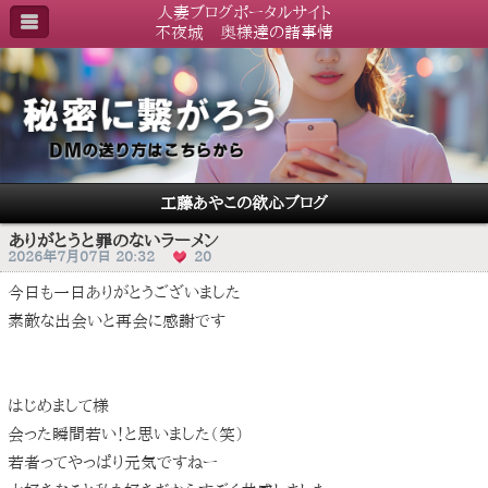
人妻ブログポータルサイト
不夜城 奥様達の諸事情
工藤あやこの欲心ブログ
ありがとうと罪のないラーメン
2026年7月07日 20:32
20
今日も一日ありがとうございました
素敵な出会いと再会に感謝です
はじめまして様
会った瞬間若い！と思いました（笑）
若者ってやっぱり元気ですねー