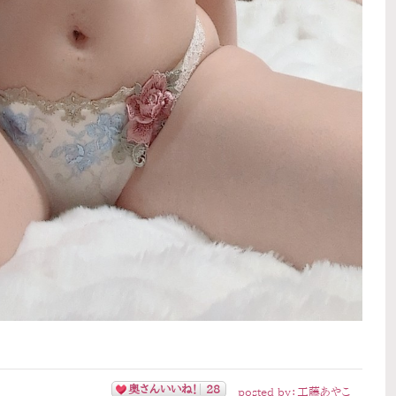
奥さんいいね！
28
posted by：
工藤あやこ