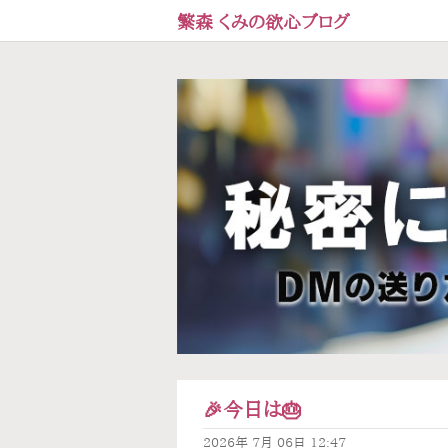
繁森 くみの欲心ブログ
🎉今日は🎂
2026年
7月
06日
12:47