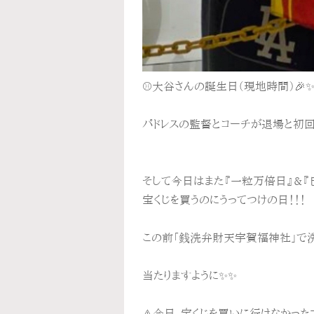
⚾️大谷さんの誕生日（現地時間）🎉✨
パドレスの監督とコーチが退場と初回か
そして今日はまた『一粒万倍日』&『巳
宝くじを買うのにうってつけの日！！！
この前「銭洗弁財天宇賀福神社」で洗っ
当たりますように✨✨
⚠️今日、宝くじを買いに行けなかっ