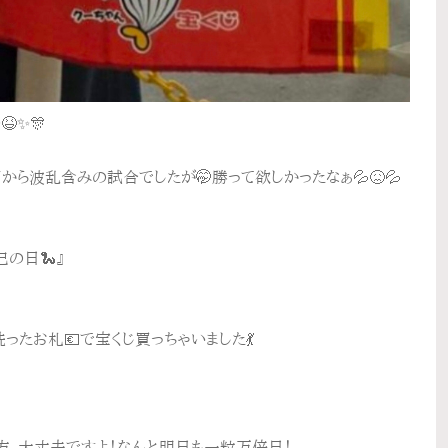
✨🎊
ら波乱含みの試合でしたが🤭勝って欲しかったなぁ💦😖💦
の日🐍』
たお札💶で宝くじ買っちゃいました💃
た方、大丈夫ですよ！なんと明日も一粒万倍日！