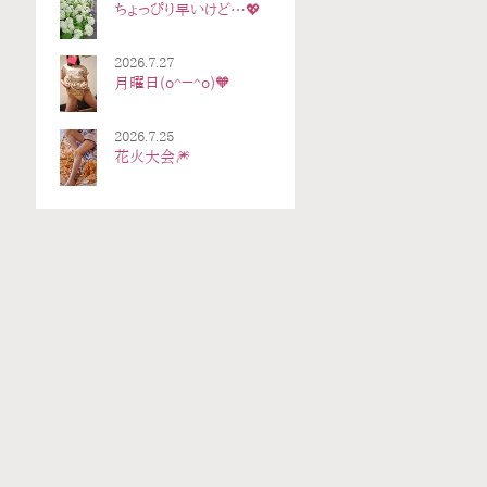
ちょっぴり早いけど…💖
2026.7.27
月曜日(o^－^o)🧡
2026.7.25
花火大会🎆