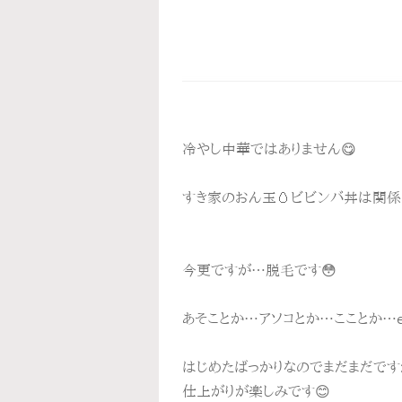
冷やし中華ではありません😋
すき家のおん玉🥚ビビンバ丼は関係あ
今更ですが…脱毛です😳
あそことか…アソコとか…こことか…et
はじめたばっかりなのでまだまだです
仕上がりが楽しみです😊