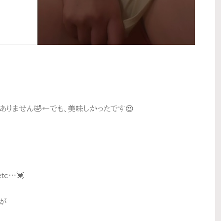
りません🤣←でも、美味しかったです😍
c…💓
が