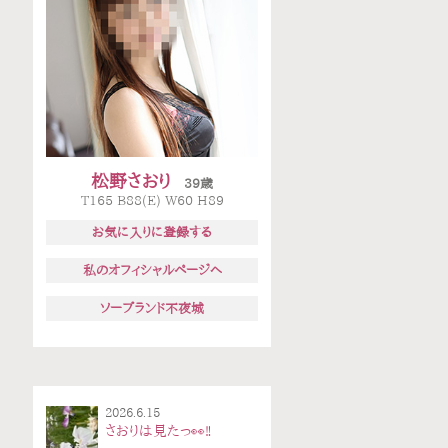
松野さおり
39歳
T165 B88(E) W60 H89
お気に入りに登録する
私のオフィシャルページへ
ソープランド不夜城
2026.6.15
さおりは見たっ👀‼️