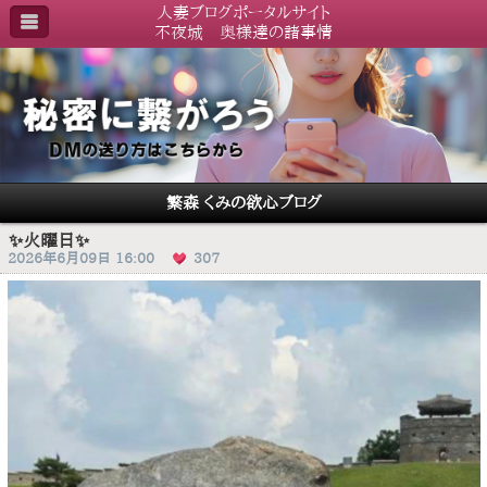
人妻ブログポータルサイト
不夜城 奥様達の諸事情
繁森 くみの欲心ブログ
✨火曜日✨
2026年6月09日 16:00
307