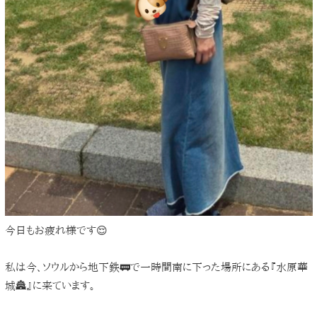
今日もお疲れ様です😌
私は今、ソウルから地下鉄🚃で一時間南に下った場所にある『水原華
城🏯』に来ています。