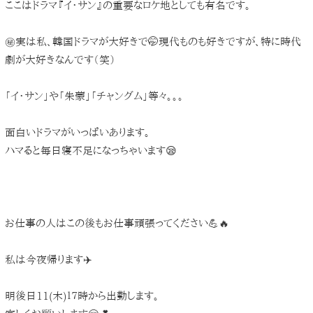
ここはドラマ『イ・サン』の重要なロケ地としても有名です。
㊙️実は私、韓国ドラマが大好きで🤭現代ものも好きですが、特に時代
劇が大好きなんです（笑）
「イ・サン」や「朱蒙」「チャングム」等々。。。
面白いドラマがいっぱいあります。
ハマると毎日寝不足になっちゃいます😪
お仕事の人はこの後もお仕事頑張ってください💪🔥
私は今夜帰ります✈️
明後日11(木)１７時から出勤します。