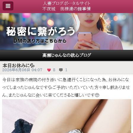
人妻ブログポータルサイト
不夜城 奥様達の諸事情
高瀬じゅんなの欲心ブログ
本日お休みに💦
2026年6月06日 04:07
8
1
今日は家族の病院の付き添いに急遽行くことになった為、お休みにな
ってしまったじゅんなです💦ご予約いただいていた方々申し訳ありませ
ん、またじゅんなに会いに来てくださると嬉しいです🥺