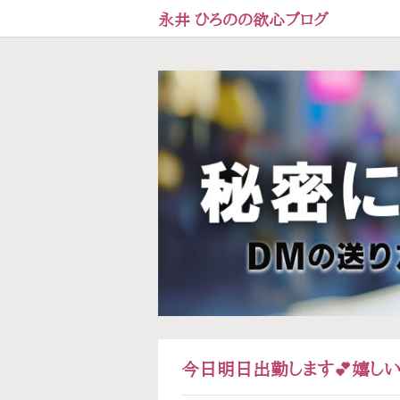
永井 ひろのの欲心ブログ
今日明日出勤します💕嬉しい