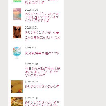
約必須です💕
2026.8.04
ありがとうございました💕
今日も遊んで下さい🐰マ
ッ○大好きです💕
2026.8.01
ありがとうございました❤️
こんな身体になりたいなぁ
✨
2026.7.31
気分転換❤️来週のシフト
2026.7.30
今日から出勤💕救世主様
遊びに来て下さい🐰マッ
○しませんか？
2026.7.27
ありがとうございました💕
2026.7.26
ありがとうございます💕サ
ッパリうどん嵌まりそう🍜