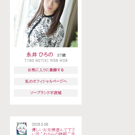
永井 ひろの
37歳
T160 B87(E) W59 H89
お気に入りに登録する
私のオフィシャルページへ
ソープランド不夜城
2026.8.06
優しいお兄様遊んで下さ
い🐰これからの時期ご予