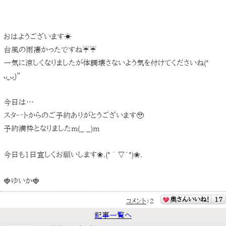
おはようございます☀️
台風の雨凄かったですね☔️☔️
一気に涼しくなりましたが体調壊さないよう気を付けてくださいね(*
ᴗ͈ˬᴗ͈)”
今日は…
スタートからのご予約ありがとうございます🥹
予約満枠となりましたm(_ _)m
今日も1日宜しくお願いします❀.(*´▽`*)❀.
🍓ゆいか🍓
奥さんいいね！
17
コメント
：
2
記事一覧へ