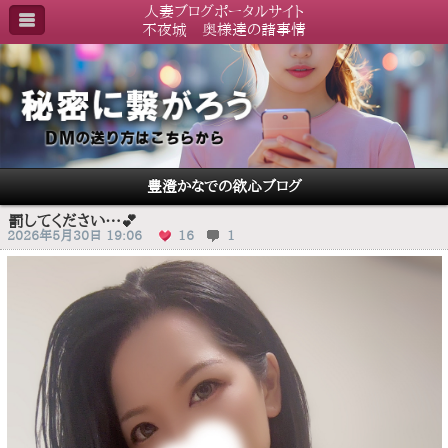
人妻ブログポータルサイト
不夜城 奥様達の諸事情
豊澄かなでの欲心ブログ
罰してください…💕
2026年5月30日 19:06
16
1