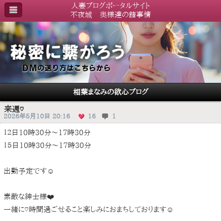
人妻ブログポータルサイト
不夜城 奥様達の諸事情
相葉まなみの欲心ブログ
来週♡
2026年5月10日 20:16
16
1
１２日10時30分〜17時30分
１５日10時30分〜17時30分
出勤予定です☺️
素敵な紳士様❤️
一緒に♡時間過ごせること楽しみにおまちしております☺️