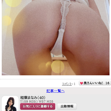
奥さんいいね！
16
コメント
：
1
記事一覧へ
相葉まなみ（40）
T159 B85() W57 H85
お気に入りに登録する
出勤情報