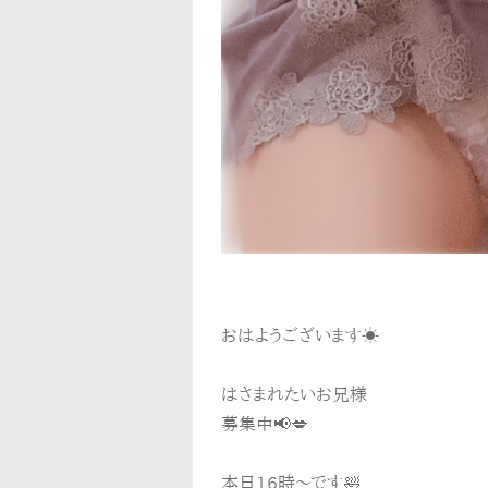
おはようございます☀
はさまれたいお兄様
募集中📢💋
本日16時〜です🛀