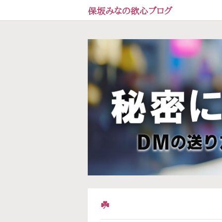
保坂みなの欲心ブログ
☘️