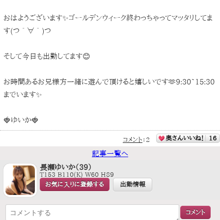
おはようございます✨️ゴールデンウィーク終わっちゃってマッタリしてま
す(つ´∀｀)つ
そして今日も出勤してます😊
お時間あるお兄様方一緒に遊んで頂けると嬉しいです🫶9:30~15:30
までいます✨️
🍓ゆいか🍓
奥さんいいね！
16
コメント
：
2
記事一覧へ
長瀬ゆいか（39）
T153 B110(K) W60 H89
お気に入りに登録する
出勤情報