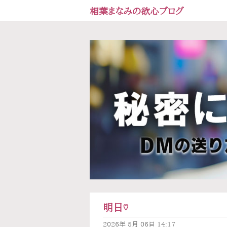
相葉まなみの欲心ブログ
明日♡
2026年
5月
06日
14:17