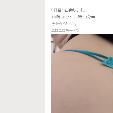
２日目✨出勤します。
10時30分〜17時30分❤️
今からドキドキ。
エロエロモードで