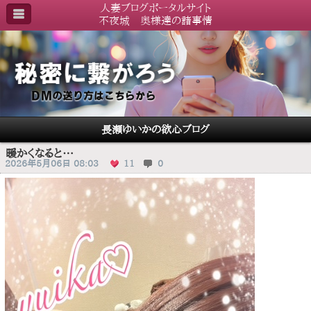
人妻ブログポータルサイト
不夜城 奥様達の諸事情
長瀬ゆいかの欲心ブログ
暖かくなると…
2026年5月06日 08:03
11
0