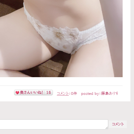
奥さんいいね！
15
コメント
：
0
件
posted by：
藤島ありす