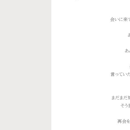
会いに来て
あ
言ってい
まだまだ
そう
再会を心