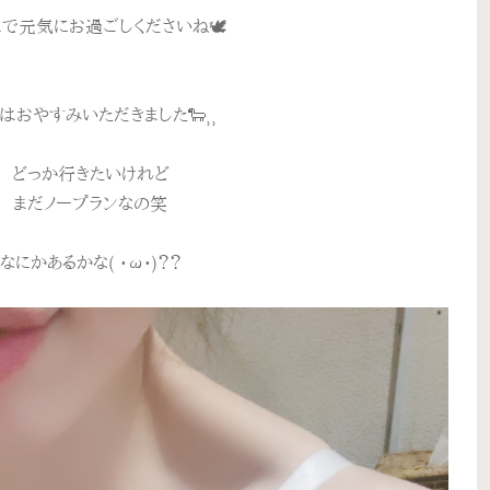
で元気にお過ごしくださいね🕊
はおやすみいただきました🐑⸒⸒
どっか行きたいけれど
まだノープランなの笑
なにかあるかな(­­ •ω•)？？