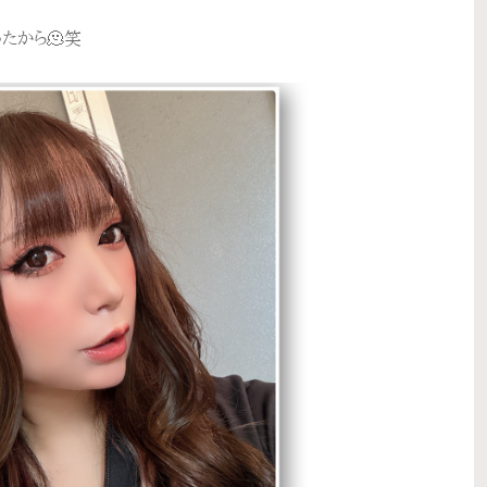
たから🫠笑