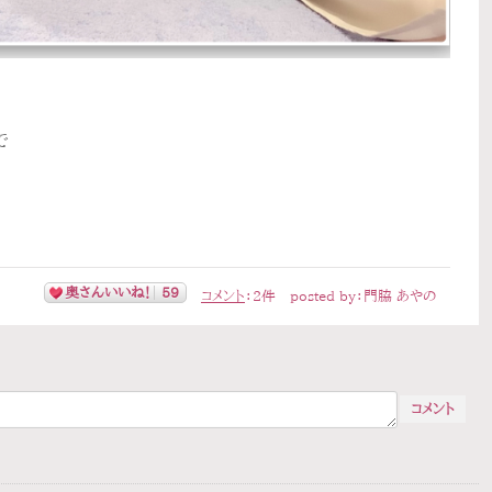
で
奥さんいいね！
59
コメント
：
2
件
posted by：
門脇 あやの