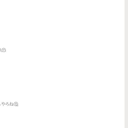
🫠
やろね🤔