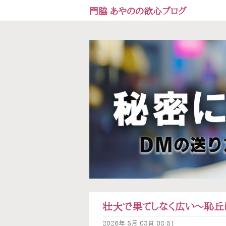
門脇 あやのの欲心ブログ
壮大で果てしなく広い〜恥丘
2026年
5月
03日
08:51