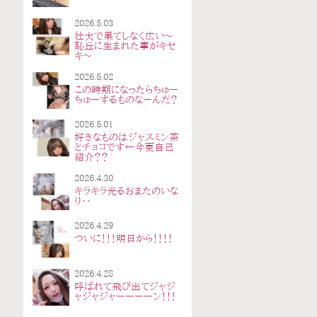
2026.5.03
壮大で果てしなく広い〜
恥丘に生まれた事がキセ
キ〜
2026.5.02
この時期になったらちゅー
ちゅーするものなーんだ？
2026.5.01
好きなものはジャスミン茶
とチョコです←今更自己
紹介？？
2026.4.30
キラキラ光るおまたのいな
り‥
2026.4.29
ついに！！！明日から！！！！
2026.4.28
呼ばれて飛び出てジャジ
ャジャジャーーーーン！！！