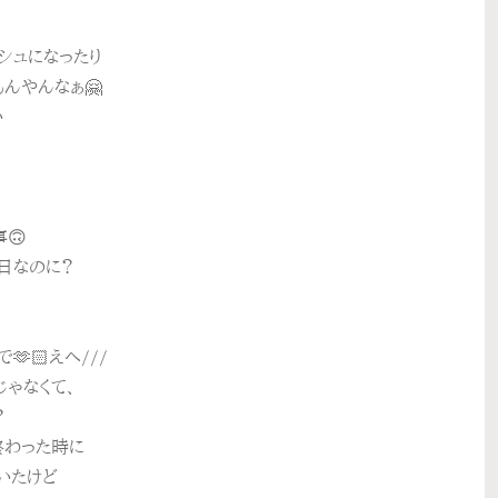
シュになったり
んやんなぁ🤗
い
🙃
明日なのに？
🫶🏻えへ///
ゃなくて、
？
終わった時に
いたけど