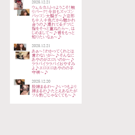
2025.12.21
ウェルカムトゥようこそ！触
りパーク！今日もズッコン
バッコン大騒ぎ〜♪姿形
も十人十色だから魅かれ
合うの♪濡れてるチツに
指をそっと重ねたら〜、は
じめまして〜♪君をもっと
知りたいなぁ〜♪
2025.12.21
あぁ〜！わかってくれとは
言わないが〜♪そんなに
あやのがエロいのか〜♪
ララバイララバイおやすみ
よ♪エロエロあやのの子
守唄〜♪
2025.12.20
股締まるわ〜♪いつもより
締まるわ♪たとえあなたが
フル勃◯じゃなくても〜♪