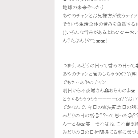
地球の未来作ったり
あやのチャンとお兄様方が使うティッ
そういう生活全体の営みを象徴するも
((いろんな営みがあるよね💋💋←お
ん？たぶん！やで🫨🫨！
つまり、みどりの日って営みの日って事
あやのチャンと営みしちゃう🤔？？(
でもさ‥あやのチャン
明日から不夜城さん🏯おらんのよ🫨
どうするうううううーーーー🫠？？おいで
てかなんで、今日の憲法記念日の話じ
みどりの日の話🤔？？って思った🤗？
んーとね🫨笑 それはね、これ書き
みどりの日の日付間違てる事に気づ