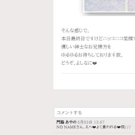
そんな感じで、
本日最終日ですけどニッコニコ笑顔
優しい紳士なお兄様方を
ゆるゆるお待ちしております故、
どうぞ、よしなに❤️
門脇 あやの
5月03日 13:57
NO NAMEさん、えへ❤️よく言われる❤️照///