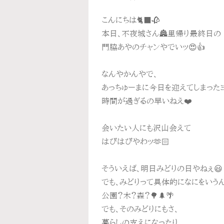
こんにちは🐈‍⬛🥀
本日、不夜城さん🏯里帰り最終日の
門脇あやのチャンやでいッ😍👍
なんやかんやで、
あっちゅーまに今日を迎えてしまったヨ
時間が過ぎるの早いねえ❤️
会いたい人にも沢山会えて
はぴはぴやわッ🫶🏻
そういえば、明日みどりの日やねぇ😃
でも、みどりって具体的になにをいうん
公園？木？森？🌳🌲🌴
でも、そのみどりにもさ、
暮らしの支えになったり