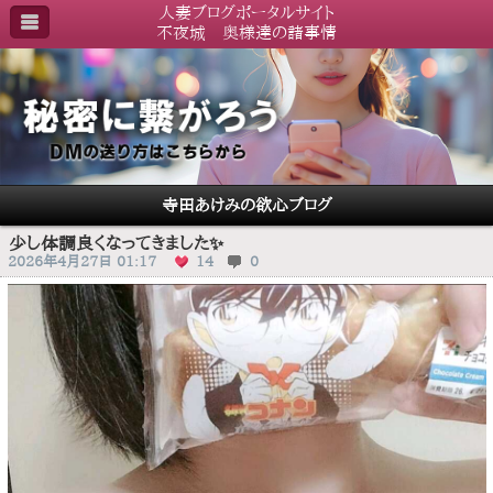
人妻ブログポータルサイト
不夜城 奥様達の諸事情
寺田あけみの欲心ブログ
少し体調良くなってきました✨
2026年4月27日 01:17
14
0