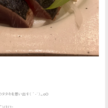
タキを思い出す（´-`）.｡oO
ｲﾀｲﾖｰ