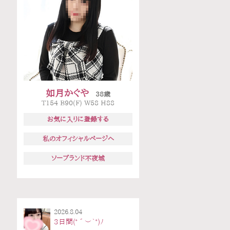
如月かぐや
38歳
T154 B90(F) W58 H88
お気に入りに登録する
私のオフィシャルページへ
ソープランド不夜城
2026.8.04
3日間(*´︶`*)ﾉ