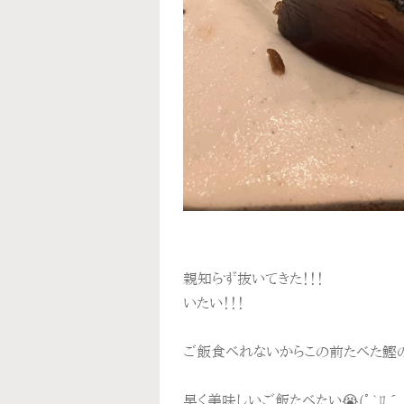
親知らず抜いてきた！！！
いたい！！！
ご飯食べれないからこの前たべた鰹のタ
早く美味しいご飯たべたい😭(ﾟ`ﾛ´ ﾟ)