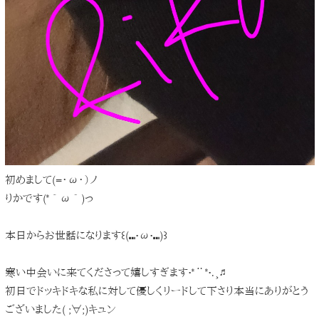
初めまして(=・ω・）ノ
りかです(*´ω｀)っ
本日からお世話になります꒰(⑉•ω•⑉)꒱
寒い中会いに来てくださって嬉しすぎます•*¨*•.¸♬︎
初日でドッキドキな私に対して優しくリードして下さり本当にありがとう
ございました( ;∀;)キュン